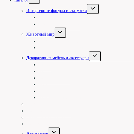
Каталог
дочернее
меню
Переключить
Интерьерные фигуры и статуэтки
дочернее
меню
Туземцы и асматы
Статуэтки и барельефы
Переключить
Животный мир
дочернее
меню
Фигуры животных однотонные
Цветные фигуры и животные
Переключить
Декоративная мебель и аксессуары
дочернее
меню
Посуда
Зеркала
Картины и панно
Маски
Мебель
Изделия острова Ломбок
Подсвечники
Материалы и Коллекции
Символы и Божества
Календари
Переключить