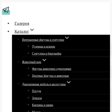
Перейти
к
содержимому
Галерея
Каталог
Интерьерные фигуры и статуэтки
Туземцы и асматы
Статуэтки и барельефы
Животный мир
Фигуры животных однотонные
Цветные фигуры и животные
Декоративная мебель и аксессуары
Посуда
Зеркала
Картины и панно