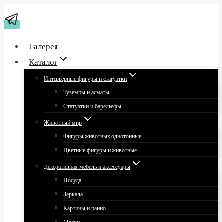
Перейти
к
содержимому
Галерея
Каталог
Интерьерные фигуры и статуэтки
Туземцы и асматы
Статуэтки и барельефы
Животный мир
Фигуры животных однотонные
Цветные фигуры и животные
Декоративная мебель и аксессуары
Посуда
Зеркала
Картины и панно