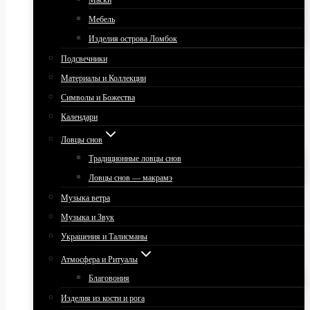
Маски
Мебель
Изделия острова Ломбок
Подсвечники
Материалы и Коллекции
Символы и Божества
Календари
Ловцы снов
Традиционные ловцы снов
Ловцы снов — макрамэ
Музыка ветра
Музыка и Звук
Украшения и Талисманы
Атмосфера и Ритуалы
Благовония
Изделия из кости и рога