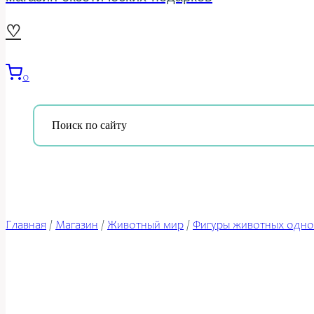
♡
0
Главная
/
Магазин
/
Животный мир
/
Фигуры животных одн