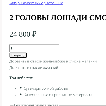
Фигуры животных однотонные
2 ГОЛОВЫ ЛОШАДИ СМО
24 800
₽
Количество
товара
В корзину
2
Добавить в список желаний
Уже в списке желаний
ГОЛОВЫ
Добавить в список желаний
ЛОШАДИ
Три неба это:
СМОТРЯТ
В
Сувениры ручной работы
РАЗНЫЕ
Качественные и природные материалы
СТОРОНЫ
50СМ
Безопасная оплата заказа