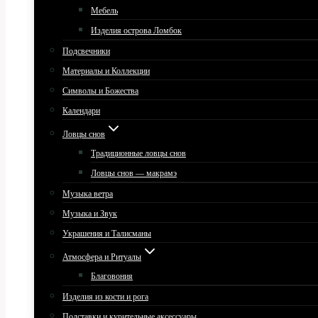
Мебель
Изделия острова Ломбок
Подсвечники
Материалы и Коллекции
Символы и Божества
Календари
Ловцы снов
Традиционные ловцы снов
Ловцы снов — макрамэ
Музыка ветра
Музыка и Звук
Украшения и Талисманы
Атмосфера и Ритуалы
Благовония
Изделия из кости и рога
Подставки и курительные аксессуары