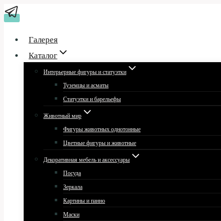
Перейти
к
содержимому
Галерея
Каталог
Интерьерные фигуры и статуэтки
Туземцы и асматы
Статуэтки и барельефы
Животный мир
Фигуры животных однотонные
Цветные фигуры и животные
Декоративная мебель и аксессуары
Посуда
Зеркала
Картины и панно
Маски