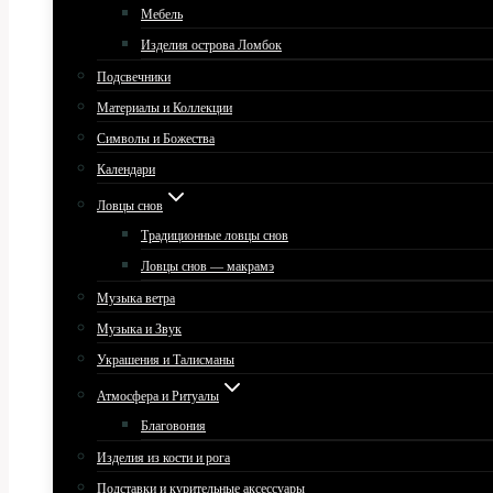
Мебель
Изделия острова Ломбок
Подсвечники
Материалы и Коллекции
Символы и Божества
Календари
Ловцы снов
Традиционные ловцы снов
Ловцы снов — макрамэ
Музыка ветра
Музыка и Звук
Украшения и Талисманы
Атмосфера и Ритуалы
Благовония
Изделия из кости и рога
Подставки и курительные аксессуары