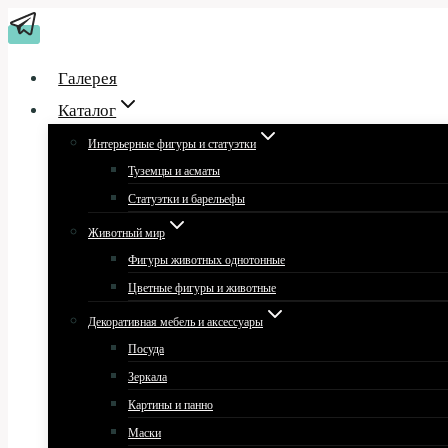
Перейти
к
содержимому
Галерея
Каталог
Интерьерные фигуры и статуэтки
Туземцы и асматы
Статуэтки и барельефы
Животный мир
Фигуры животных однотонные
Цветные фигуры и животные
Декоративная мебель и аксессуары
Посуда
Зеркала
Картины и панно
Маски