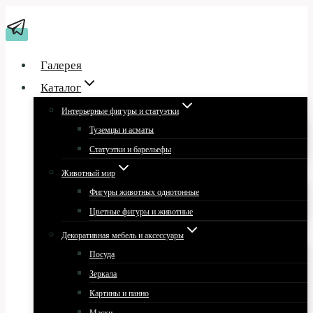
Перейти
к
содержимому
Галерея
Каталог
Интерьерные фигуры и статуэтки
Туземцы и асматы
Статуэтки и барельефы
Животный мир
Фигуры животных однотонные
Цветные фигуры и животные
Декоративная мебель и аксессуары
Посуда
Зеркала
Картины и панно