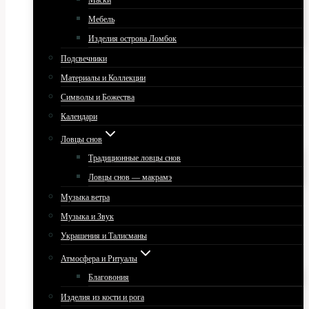
Маски
Мебель
Изделия острова Ломбок
Подсвечники
Материалы и Коллекции
Символы и Божества
Календари
Ловцы снов
Традиционные ловцы снов
Ловцы снов — макрамэ
Музыка ветра
Музыка и Звук
Украшения и Талисманы
Атмосфера и Ритуалы
Благовония
Изделия из кости и рога