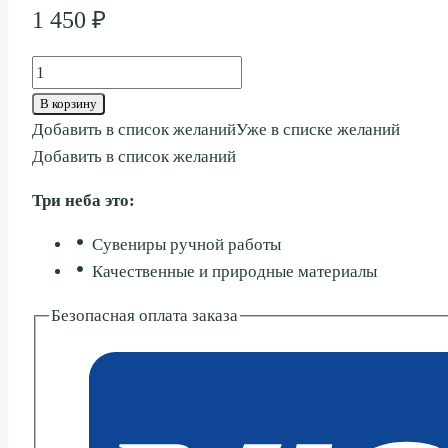
1 450
₽
Количество
товара
В корзину
ПАРА
Добавить в список желаний
Уже в списке желаний
В
Добавить в список желаний
ПОЦЕЛУЕ
Три неба это:
ГРУДЬ
20СМ
Сувениры ручной работы
Качественные и природные материалы
Безопасная оплата заказа