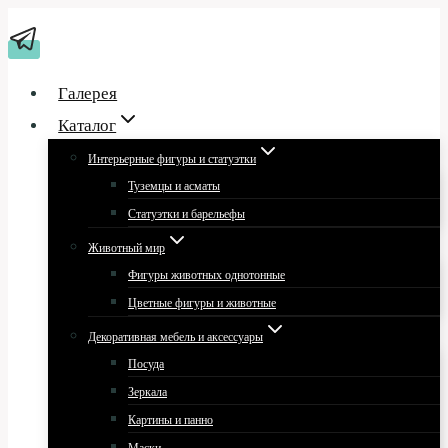
Перейти
к
содержимому
Галерея
Каталог
Интерьерные фигуры и статуэтки
Туземцы и асматы
Статуэтки и барельефы
Животный мир
Фигуры животных однотонные
Цветные фигуры и животные
Декоративная мебель и аксессуары
Посуда
Зеркала
Картины и панно