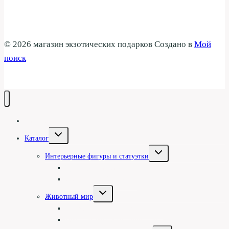
© 2026 магазин экзотических подарков Создано в
Мой
поиск
Галерея
Переключить
Каталог
дочернее
меню
Переключить
Интерьерные фигуры и статуэтки
дочернее
меню
Туземцы и асматы
Статуэтки и барельефы
Переключить
Животный мир
дочернее
меню
Фигуры животных однотонные
Цветные фигуры и животные