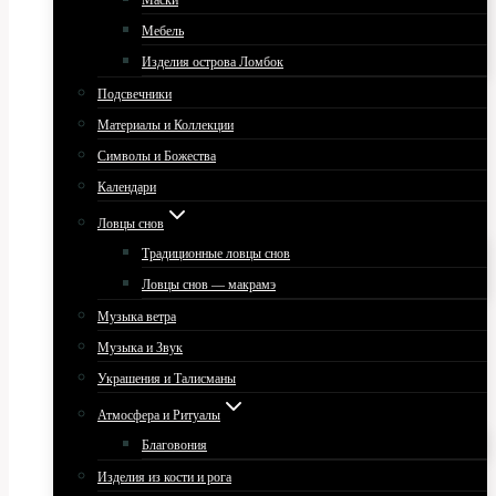
Маски
Мебель
Изделия острова Ломбок
Подсвечники
Материалы и Коллекции
Символы и Божества
Календари
Ловцы снов
Традиционные ловцы снов
Ловцы снов — макрамэ
Музыка ветра
Музыка и Звук
Украшения и Талисманы
Атмосфера и Ритуалы
Благовония
Изделия из кости и рога