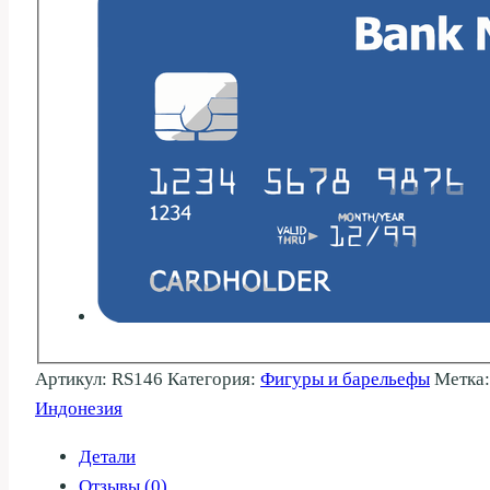
Артикул:
RS146
Категория:
Фигуры и барельефы
Метка
Индонезия
Детали
Отзывы (0)