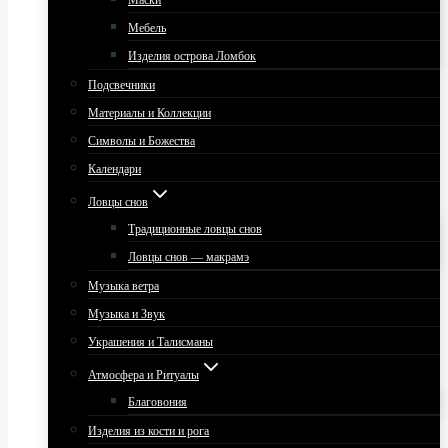
Маски
Мебель
Изделия острова Ломбок
Подсвечники
Материалы и Коллекции
Символы и Божества
Календари
Ловцы снов
Традиционные ловцы снов
Ловцы снов — макрамэ
Музыка ветра
Музыка и Звук
Украшения и Талисманы
Атмосфера и Ритуалы
Благовония
Изделия из кости и рога