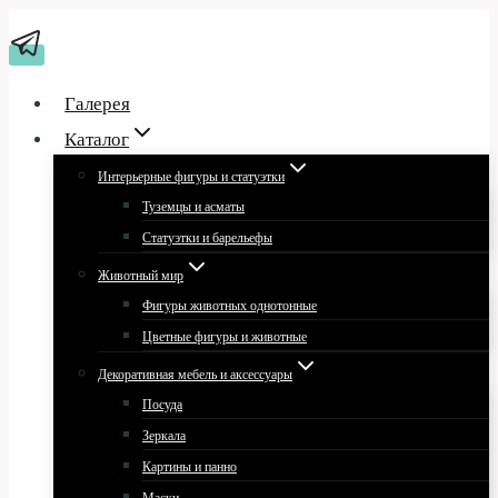
Перейти
к
содержимому
Галерея
Каталог
Интерьерные фигуры и статуэтки
Туземцы и асматы
Статуэтки и барельефы
Животный мир
Фигуры животных однотонные
Цветные фигуры и животные
Декоративная мебель и аксессуары
Посуда
Зеркала
Картины и панно