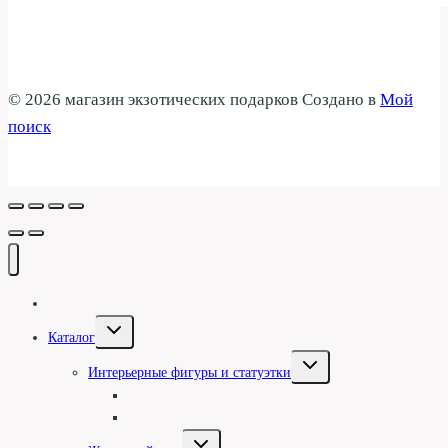
© 2026 магазин экзотических подарков Создано в
Мой
поиск
Галерея
Переключить
Каталог
дочернее
меню
Переключить
Интерьерные фигуры и статуэтки
дочернее
меню
Туземцы и асматы
Статуэтки и барельефы
Переключить