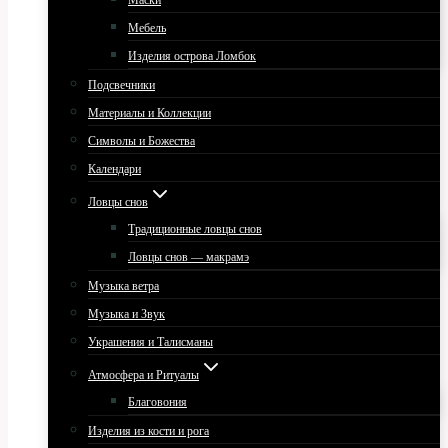
Маски
Мебель
Изделия острова Ломбок
Подсвечники
Материалы и Коллекции
Символы и Божества
Календари
Ловцы снов
Традиционные ловцы снов
Ловцы снов — макрамэ
Музыка ветра
Музыка и Звук
Украшения и Талисманы
Атмосфера и Ритуалы
Благовония
Изделия из кости и рога