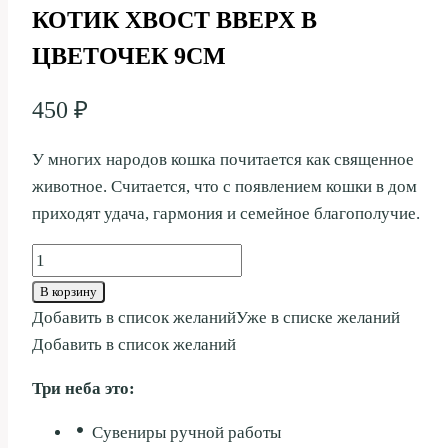
КОТИК ХВОСТ ВВЕРХ В
ЦВЕТОЧЕК 9СМ
450
₽
У многих народов кошка почитается как священное
животное. Считается, что с появлением кошки в дом
приходят удача, гармония и семейное благополучие.
Количество
товара
В корзину
КОТИК
Добавить в список желаний
Уже в списке желаний
ХВОСТ
Добавить в список желаний
ВВЕРХ
Три неба это:
В
ЦВЕТОЧЕК
Сувениры ручной работы
9СМ