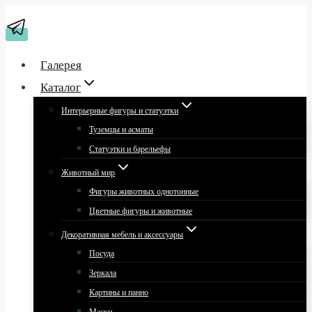
Перейти
к
содержимому
Галерея
Каталог
Интерьерные фигуры и статуэтки
Туземцы и асматы
Статуэтки и барельефы
Животный мир
Фигуры животных однотонные
Цветные фигуры и животные
Декоративная мебель и аксессуары
Посуда
Зеркала
Картины и панно