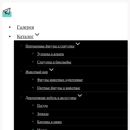
Перейти
к
содержимому
Галерея
Каталог
Интерьерные фигуры и статуэтки
Туземцы и асматы
Статуэтки и барельефы
Животный мир
Фигуры животных однотонные
Цветные фигуры и животные
Декоративная мебель и аксессуары
Посуда
Зеркала
Картины и панно