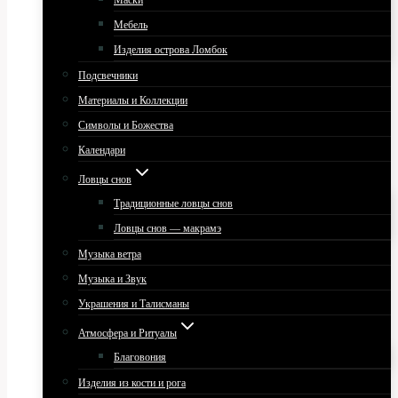
Маски
Мебель
Изделия острова Ломбок
Подсвечники
Материалы и Коллекции
Символы и Божества
Календари
Ловцы снов
Традиционные ловцы снов
Ловцы снов — макрамэ
Музыка ветра
Музыка и Звук
Украшения и Талисманы
Атмосфера и Ритуалы
Благовония
Изделия из кости и рога