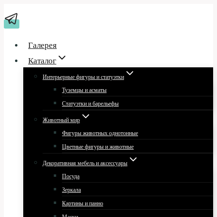
Перейти
к
содержимому
Галерея
Каталог
Интерьерные фигуры и статуэтки
Туземцы и асматы
Статуэтки и барельефы
Животный мир
Фигуры животных однотонные
Цветные фигуры и животные
Декоративная мебель и аксессуары
Посуда
Зеркала
Картины и панно