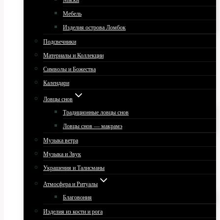
Маски
Мебель
Изделия острова Ломбок
Подсвечники
Материалы и Коллекции
Символы и Божества
Календари
Ловцы снов
Традиционные ловцы снов
Ловцы снов — макрамэ
Музыка ветра
Музыка и Звук
Украшения и Талисманы
Атмосфера и Ритуалы
Благовония
Изделия из кости и рога