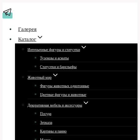
Перейти
к
содержимому
Галерея
Каталог
Интерьерные фигуры и статуэтки
Туземцы и асматы
Статуэтки и барельефы
Животный мир
Фигуры животных однотонные
Цветные фигуры и животные
Декоративная мебель и аксессуары
Посуда
Зеркала
Картины и панно