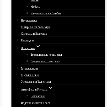
Маски
Мебель
Изделия острова Ломбок
Подсвечники
Материалы и Коллекции
Символы и Божества
Календари
Ловцы снов
Традиционные ловцы снов
Ловцы снов — макрамэ
Музыка ветра
Музыка и Звук
Украшения и Талисманы
Атмосфера и Ритуалы
Благовония
Изделия из кости и рога