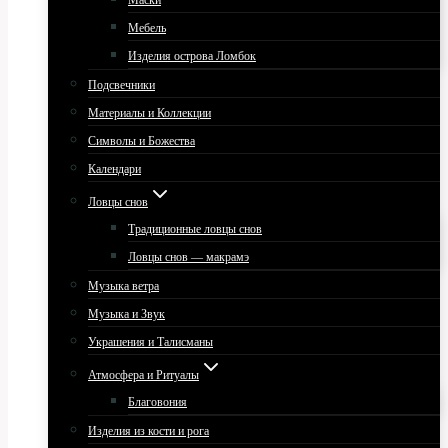
Маски
Мебель
Изделия острова Ломбок
Подсвечники
Материалы и Коллекции
Символы и Божества
Календари
Ловцы снов
Традиционные ловцы снов
Ловцы снов — макрамэ
Музыка ветра
Музыка и Звук
Украшения и Талисманы
Атмосфера и Ритуалы
Благовония
Изделия из кости и рога