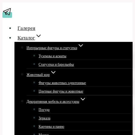
Перейти
к
содержимому
Галерея
Каталог
Интерьерные фигуры и статуэтки
Туземцы и асматы
Статуэтки и барельефы
Животный мир
Фигуры животных однотонные
Цветные фигуры и животные
Декоративная мебель и аксессуары
Посуда
Зеркала
Картины и панно