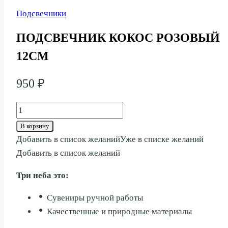
Подсвечники
ПОДСВЕЧНИК КОКОС РОЗОВЫЙ
12СМ
950
₽
Количество
товара
В корзину
ПОДСВЕЧНИК
Добавить в список желаний
Уже в списке желаний
КОКОС
Добавить в список желаний
РОЗОВЫЙ
Три неба это:
12СМ
Сувениры ручной работы
Качественные и природные материалы