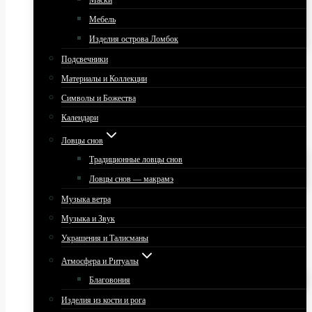
Маски
Мебель
Изделия острова Ломбок
Подсвечники
Материалы и Коллекции
Символы и Божества
Календари
Ловцы снов
Традиционные ловцы снов
Ловцы снов — макрамэ
Музыка ветра
Музыка и Звук
Украшения и Талисманы
Атмосфера и Ритуалы
Благовония
Изделия из кости и рога