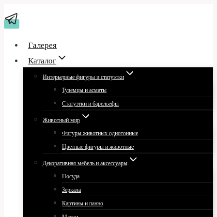
Перейти
к
содержимому
Галерея
Каталог
Интерьерные фигуры и статуэтки
Туземцы и асматы
Статуэтки и барельефы
Животный мир
Фигуры животных однотонные
Цветные фигуры и животные
Декоративная мебель и аксессуары
Посуда
Зеркала
Картины и панно