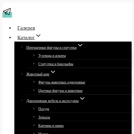
Перейти
к
содержимому
Галерея
Каталог
Интерьерные фигуры и статуэтки
Туземцы и асматы
Статуэтки и барельефы
Животный мир
Фигуры животных однотонные
Цветные фигуры и животные
Декоративная мебель и аксессуары
Посуда
Зеркала
Картины и панно