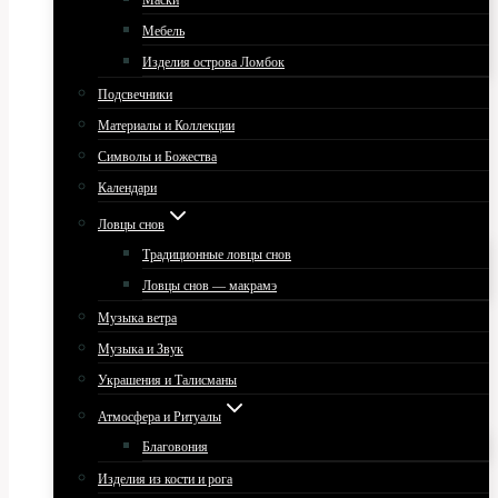
Маски
Мебель
Изделия острова Ломбок
Подсвечники
Материалы и Коллекции
Символы и Божества
Календари
Ловцы снов
Традиционные ловцы снов
Ловцы снов — макрамэ
Музыка ветра
Музыка и Звук
Украшения и Талисманы
Атмосфера и Ритуалы
Благовония
Изделия из кости и рога