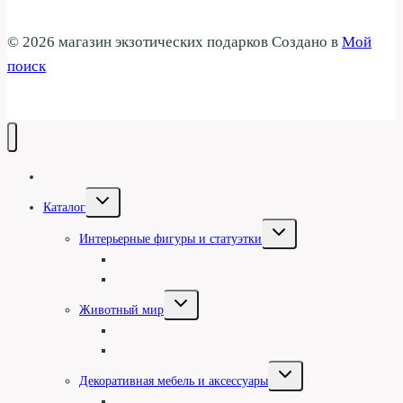
© 2026 магазин экзотических подарков Создано в
Мой
поиск
Галерея
Переключить
Каталог
дочернее
меню
Переключить
Интерьерные фигуры и статуэтки
дочернее
меню
Туземцы и асматы
Статуэтки и барельефы
Переключить
Животный мир
дочернее
меню
Фигуры животных однотонные
Цветные фигуры и животные
Переключить
Декоративная мебель и аксессуары
дочернее
меню
Посуда