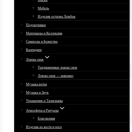
Маски
Мебель
Изделия острова Ломбок
Подсвечники
Материалы и Коллекции
Символы и Божества
Календари
Ловцы снов
Традиционные ловцы снов
Ловцы снов — макрамэ
Музыка ветра
Музыка и Звук
Украшения и Талисманы
Атмосфера и Ритуалы
Благовония
Изделия из кости и рога