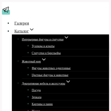
Перейти
к
содержимому
Галерея
Каталог
Интерьерные фигуры и статуэтки
Туземцы и асматы
Статуэтки и барельефы
Животный мир
Фигуры животных однотонные
Цветные фигуры и животные
Декоративная мебель и аксессуары
Посуда
Зеркала
Картины и панно