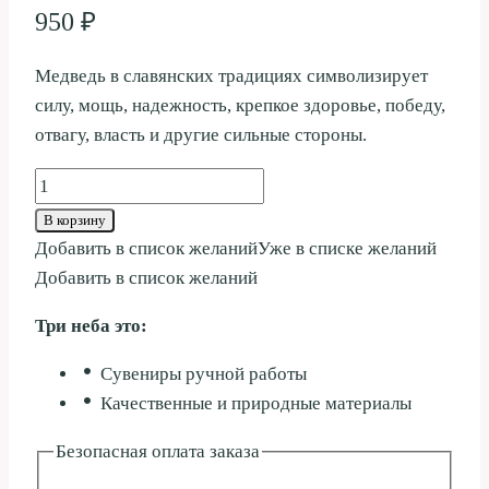
950
₽
Медведь в славянских традициях символизирует
силу, мощь, надежность, крепкое здоровье, победу,
отвагу, власть и другие сильные стороны.
Количество
товара
В корзину
МЕДВЕДЬ
Добавить в список желаний
Уже в списке желаний
С
Добавить в список желаний
ТАБЛИЧКОЙ
Три неба это:
16СМ
Сувениры ручной работы
Качественные и природные материалы
Безопасная оплата заказа