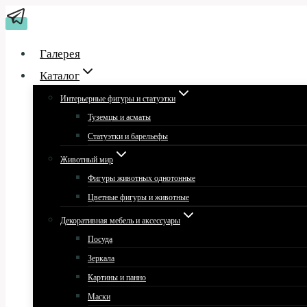
Перейти
к
содержимому
Галерея
Каталог
Интерьерные фигуры и статуэтки
Туземцы и асматы
Статуэтки и барельефы
Животный мир
Фигуры животных однотонные
Цветные фигуры и животные
Декоративная мебель и аксессуары
Посуда
Зеркала
Картины и панно
Маски