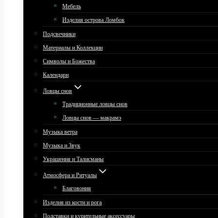
Мебель
Изделия острова Ломбок
Подсвечники
Материалы и Коллекции
Символы и Божества
Календари
Ловцы снов
Традиционные ловцы снов
Ловцы снов — макрамэ
Музыка ветра
Музыка и Звук
Украшения и Талисманы
Атмосфера и Ритуалы
Благовония
Изделия из кости и рога
Подставки и курительные аксессуары