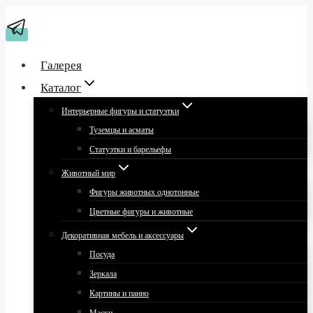
Перейти
к
содержимому
Галерея
Каталог
Интерьерные фигуры и статуэтки
Туземцы и асматы
Статуэтки и барельефы
Животный мир
Фигуры животных однотонные
Цветные фигуры и животные
Декоративная мебель и аксессуары
Посуда
Зеркала
Картины и панно