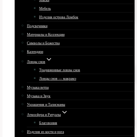
Маски
Мебель
Изделия острова Ломбок
Подсвечники
Материалы и Коллекции
Символы и Божества
Календари
Ловцы снов
Традиционные ловцы снов
Ловцы снов — макрамэ
Музыка ветра
Музыка и Звук
Украшения и Талисманы
Атмосфера и Ритуалы
Благовония
Изделия из кости и рога