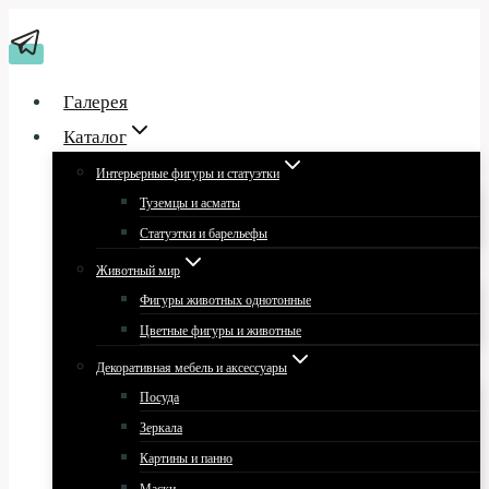
Перейти
к
содержимому
Галерея
Каталог
Интерьерные фигуры и статуэтки
Туземцы и асматы
Статуэтки и барельефы
Животный мир
Фигуры животных однотонные
Цветные фигуры и животные
Декоративная мебель и аксессуары
Посуда
Зеркала
Картины и панно