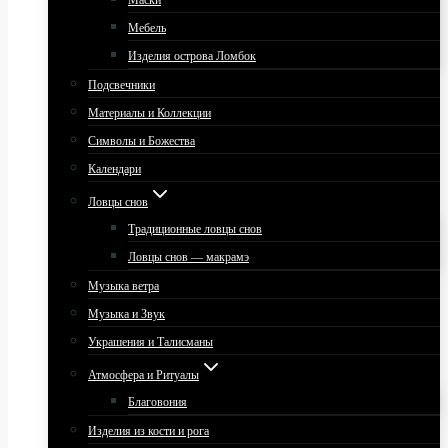
Маски
Мебель
Изделия острова Ломбок
Подсвечники
Материалы и Коллекции
Символы и Божества
Календари
Ловцы снов
Традиционные ловцы снов
Ловцы снов — макрамэ
Музыка ветра
Музыка и Звук
Украшения и Талисманы
Атмосфера и Ритуалы
Благовония
Изделия из кости и рога