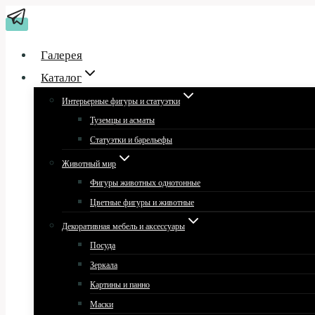
Перейти
к
содержимому
Галерея
Каталог
Интерьерные фигуры и статуэтки
Туземцы и асматы
Статуэтки и барельефы
Животный мир
Фигуры животных однотонные
Цветные фигуры и животные
Декоративная мебель и аксессуары
Посуда
Зеркала
Картины и панно
Маски