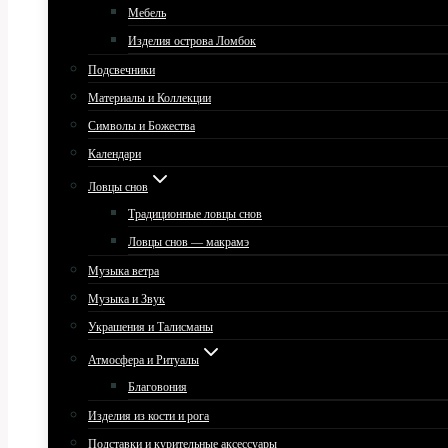
Мебель
Изделия острова Ломбок
Подсвечники
Материалы и Коллекции
Символы и Божества
Календари
Ловцы снов
Традиционные ловцы снов
Ловцы снов — макрамэ
Музыка ветра
Музыка и Звук
Украшения и Талисманы
Атмосфера и Ритуалы
Благовония
Изделия из кости и рога
Подставки и курительные аксессуары