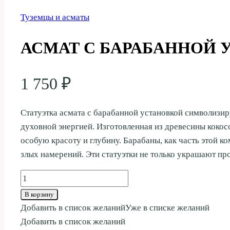
Туземцы и асматы
АСМАТ С БАРАБАННОЙ 
1 750
₽
Статуэтка асмата с барабанной установкой символиз
духовной энергией. Изготовленная из древесины кокос
особую красоту и глубину. Барабаны, как часть этой к
злых намерений. Эти статуэтки не только украшают пр
Количество
товара
В корзину
АСМАТ
Добавить в список желаний
Уже в списке желаний
С
Добавить в список желаний