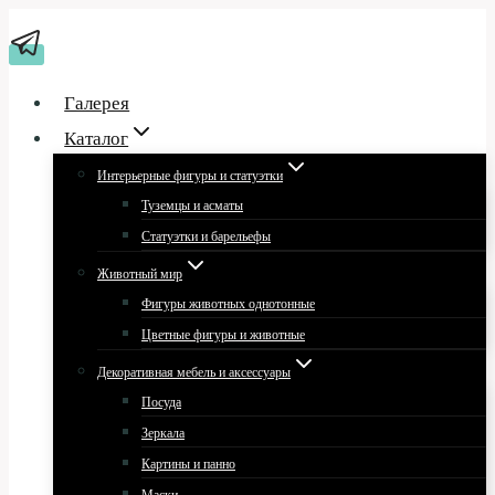
Перейти
к
содержимому
Галерея
Каталог
Интерьерные фигуры и статуэтки
Туземцы и асматы
Статуэтки и барельефы
Животный мир
Фигуры животных однотонные
Цветные фигуры и животные
Декоративная мебель и аксессуары
Посуда
Зеркала
Картины и панно