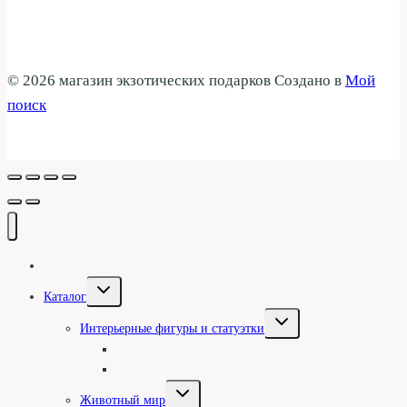
© 2026 магазин экзотических подарков Создано в
Мой
поиск
Галерея
Переключить
Каталог
дочернее
меню
Переключить
Интерьерные фигуры и статуэтки
дочернее
меню
Туземцы и асматы
Статуэтки и барельефы
Переключить
Животный мир
дочернее