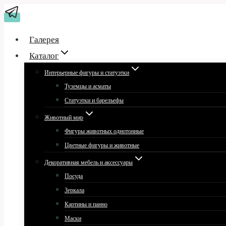
Перейти
к
содержимому
Галерея
Каталог
Интерьерные фигуры и статуэтки
Туземцы и асматы
Статуэтки и барельефы
Животный мир
Фигуры животных однотонные
Цветные фигуры и животные
Декоративная мебель и аксессуары
Посуда
Зеркала
Картины и панно
Маски