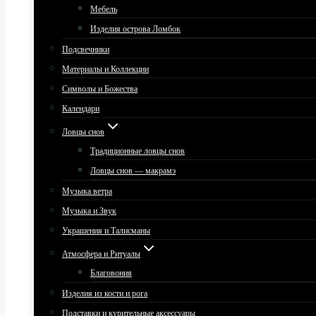
Мебель
Изделия острова Ломбок
Подсвечники
Материалы и Коллекции
Символы и Божества
Календари
Ловцы снов
Традиционные ловцы снов
Ловцы снов — макрамэ
Музыка ветра
Музыка и Звук
Украшения и Талисманы
Атмосфера и Ритуалы
Благовония
Изделия из кости и рога
Подставки и курительные аксессуары