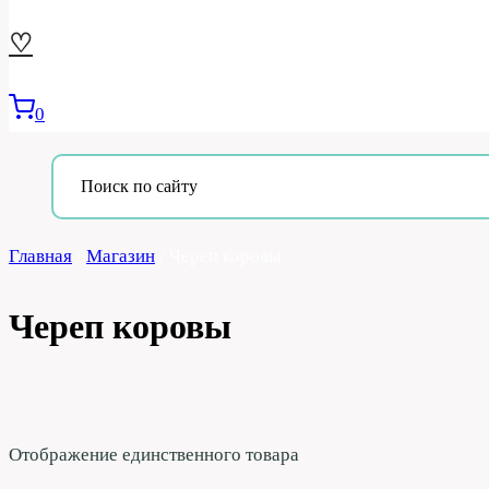
♡
0
Главная
/
Магазин
/
Череп коровы
Череп коровы
Отображение единственного товара