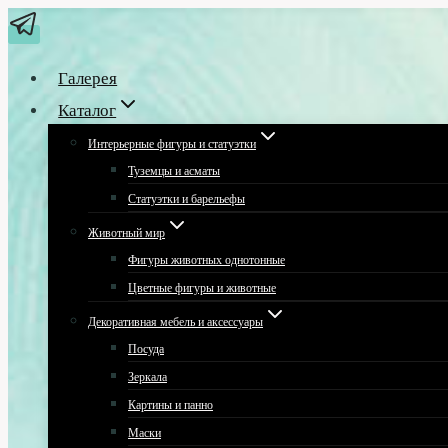
Перейти
к
содержимому
Галерея
Каталог
Интерьерные фигуры и статуэтки
Туземцы и асматы
Статуэтки и барельефы
Животный мир
Фигуры животных однотонные
Цветные фигуры и животные
Декоративная мебель и аксессуары
Посуда
Зеркала
Картины и панно
Маски