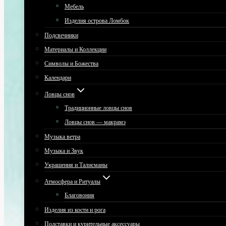
Мебель
Изделия острова Ломбок
Подсвечники
Материалы и Коллекции
Символы и Божества
Календари
Ловцы снов
Традиционные ловцы снов
Ловцы снов — макрамэ
Музыка ветра
Музыка и Звук
Украшения и Талисманы
Атмосфера и Ритуалы
Благовония
Изделия из кости и рога
Подставки и курительные аксессуары