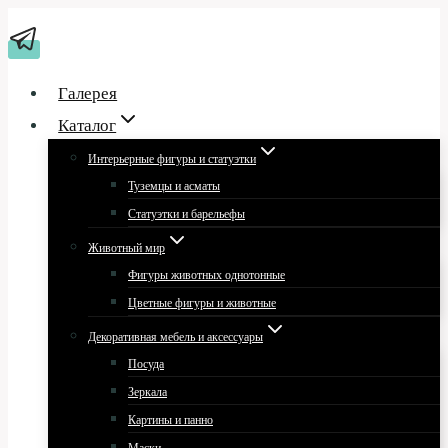
Перейти
к
содержимому
Галерея
Каталог
Интерьерные фигуры и статуэтки
Туземцы и асматы
Статуэтки и барельефы
Животный мир
Фигуры животных однотонные
Цветные фигуры и животные
Декоративная мебель и аксессуары
Посуда
Зеркала
Картины и панно