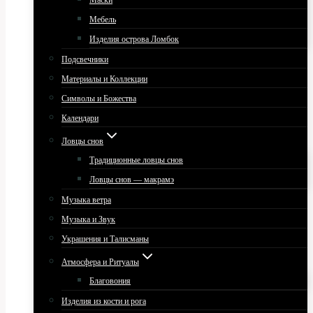
Маски
Мебель
Изделия острова Ломбок
Подсвечники
Материалы и Коллекции
Символы и Божества
Календари
Ловцы снов
Традиционные ловцы снов
Ловцы снов — макрамэ
Музыка ветра
Музыка и Звук
Украшения и Талисманы
Атмосфера и Ритуалы
Благовония
Изделия из кости и рога