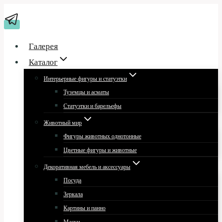
Перейти
к
содержимому
Галерея
Каталог
Интерьерные фигуры и статуэтки
Туземцы и асматы
Статуэтки и барельефы
Животный мир
Фигуры животных однотонные
Цветные фигуры и животные
Декоративная мебель и аксессуары
Посуда
Зеркала
Картины и панно