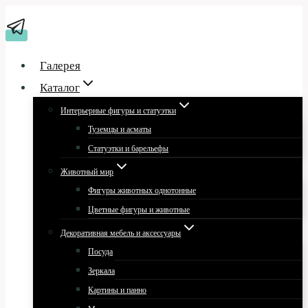
Перейти
к
содержимому
Галерея
Каталог
Интерьерные фигуры и статуэтки
Туземцы и асматы
Статуэтки и барельефы
Животный мир
Фигуры животных однотонные
Цветные фигуры и животные
Декоративная мебель и аксессуары
Посуда
Зеркала
Картины и панно