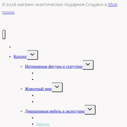
© 2026 магазин экзотических подарков Создано в
Мой
поиск
Галерея
Переключить
Каталог
дочернее
меню
Переключить
Интерьерные фигуры и статуэтки
дочернее
меню
Туземцы и асматы
Статуэтки и барельефы
Переключить
Животный мир
дочернее
меню
Фигуры животных однотонные
Цветные фигуры и животные
Переключить
Декоративная мебель и аксессуары
дочернее
меню
Посуда
Зеркала