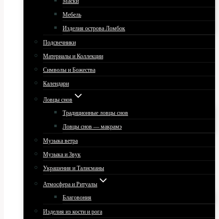
Маски
Мебель
Изделия острова Ломбок
Подсвечники
Материалы и Коллекции
Символы и Божества
Календари
Ловцы снов
Традиционные ловцы снов
Ловцы снов — макрамэ
Музыка ветра
Музыка и Звук
Украшения и Талисманы
Атмосфера и Ритуалы
Благовония
Изделия из кости и рога